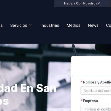
Trabaja Con Nosotros
os
Servicios
Industrias
Medios
News
Co
dad En San
os