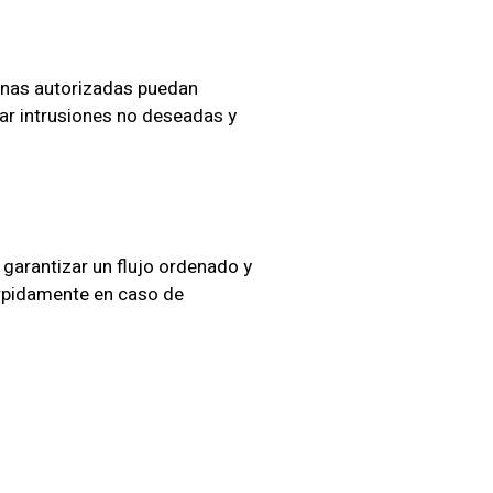
onas autorizadas puedan
tar intrusiones no deseadas y
garantizar un flujo ordenado y
 rpidamente en caso de
res
 garantizar una seguridad
 proporcionar un servicio de