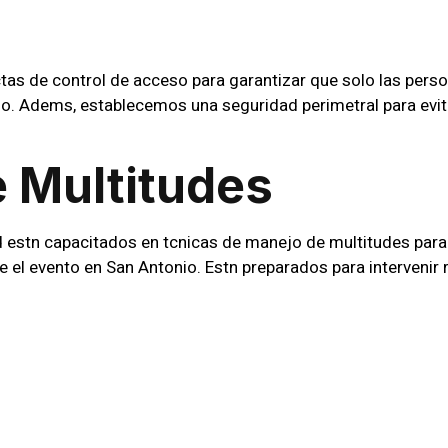
l
s de control de acceso para garantizar que solo las pers
io. Adems, establecemos una seguridad perimetral para evi
 Multitudes
estn capacitados en tcnicas de manejo de multitudes para 
 el evento en San Antonio. Estn preparados para intervenir
sturbios.
in Con Organizado
acin con los organizadores del evento en San Antonio para
namos con ellos para entender sus necesidades especficas y