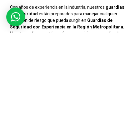
Con años de experiencia en la industria, nuestros
guardias
de seguridad
están preparados para manejar cualquier
situación de riesgo que pueda surgir en
Guardias de
Seguridad con Experiencia en la Región Metropolitana
.
Nuestro enfoque está en ofrecer servicios personalizados
que aseguren la máxima protección y tranquilidad para
nuestros clientes.
Seguridad Integral
Ofrecemos un servicio de seguridad integral que cubre desde
el control de accesos hasta la vigilancia continua. Nuestros
guardias
están capacitados para responder ante
emergencias y prevenir incidentes de seguridad, asegurando
que su empresa o condominio esté siempre protegido.
Compromiso Con La Excelencia
En
Sic Seguridad
, estamos comprometidos con la excelencia
en todos nuestros servicios. La seguridad de nuestros
clientes es nuestra prioridad, y trabajamos constantemente