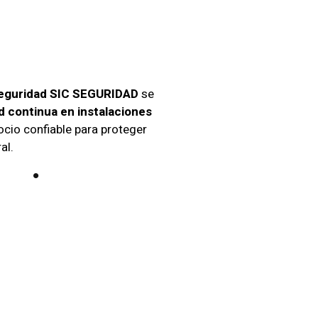
eguridad SIC SEGURIDAD
se
d continua en instalaciones
ocio confiable para proteger
al.
aciones:
pido. Implementamos protocolos
7 días de la semana.