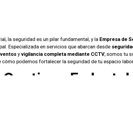
ativos
l, la seguridad es un pilar fundamental, y la
Empresa de S
pal. Especializada en servicios que abarcan desde
segurida
eventos
y
vigilancia completa mediante CCTV
, somos tu s
e cómo podemos fortalecer la seguridad de tu espacio labor
 Continua En Instal
do Ininterrumpido
ntinua en instalaciones
garantiza un respaldo ininterrum
ficios corporativos, brindando protección las 24 horas, los 