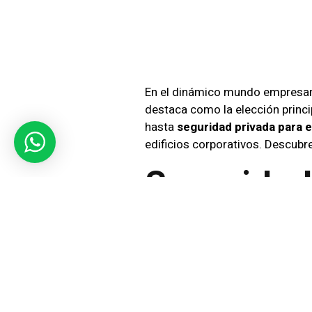
Corpor
En el dinámico mundo empresaria
destaca como la elección princi
hasta
seguridad privada para 
edificios corporativos. Descubr
Seguridad
Un Respal
Nuestra oferta de
seguridad co
rigurosos para salvaguardar edi