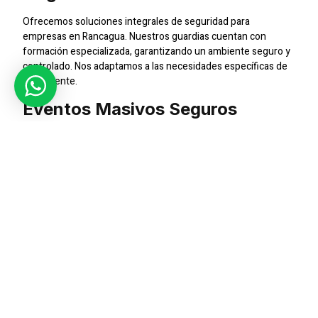
Ofrecemos soluciones integrales de seguridad para
empresas en Rancagua. Nuestros guardias cuentan con
formación especializada, garantizando un ambiente seguro y
controlado. Nos adaptamos a las necesidades específicas de
cada cliente.
Eventos Masivos Seguros
¿Organizando un evento en Rancagua? Confía en nuestro
equipo de seguridad. Gestionamos la seguridad de eventos
masivos, implementando medidas preventivas y coordinando
respuestas efectivas ante cualquier situación.
Vigilancia Con Tecnología CCTV
La tecnología CCTV es parte esencial de nuestros servicios.
Implementamos sistemas de videovigilancia para reforzar la
seguridad. Supervisión constante y grabación de eventos
para una respuesta rápida y eficiente.
Descubre la tranquilidad que brinda
SIC Seguridad
en