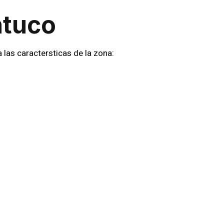
ntuco
as caractersticas de la zona:
 urbanas y rurales.
rotegidas.
ara mejorar la seguridad en la
 vigilancia continua.
guridad adaptadas a las
dad De