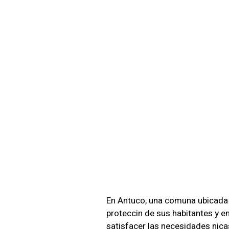
Empres
Antuco
Profes
Tranqu
En Antuco, una comuna ubicada en
proteccin de sus habitantes y 
satisfacer las necesidades nic