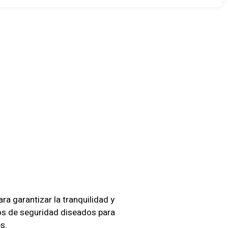
dad En
u
ra garantizar la tranquilidad y
os de seguridad diseados para
s.