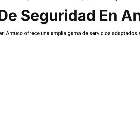
 De Seguridad En A
n Antuco ofrece una amplia gama de servicios adaptados a l
ervisin constante y rondas de seguridad para proteger reas
acin del ingreso y salida de personas y vehculos en reas p
s:
Resguardo de propiedades privadas, terrenos y activos.
olaboracin con lderes comunitarios y autoridades locales p
acin y supervisin de sistemas de cmaras y alarmas para una
:
Asesoramiento en medidas preventivas y estrategias de se
so Con La Comuni