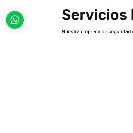
Servicios
Nuestra empresa de seguridad e
Vigilancia y Patrullaje:
Sup
Control de Accesos:
Regul
Proteccin de Propiedade
Seguridad Comunitaria:
C
comuna.
Monitoreo Remoto:
Instal
Consultora de Seguridad
necesidades locales.
Compromi
Antuco