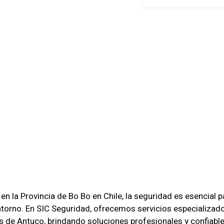
a De Seguri
: Proteccin
ional Para T
ilidad
 la Provincia de Bo Bo en Chile, la seguridad es esencial pa
entorno. En SIC Seguridad, ofrecemos servicios especializad
as de Antuco, brindando soluciones profesionales y confiable