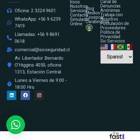
Canal de
Inicio
Denuncias
Nosotros
Blog
Anónimas
Oficina: 2 3224 9601
Servicios
Medios
Trabaja con
Contacto
Zosepcar
WhatsApp: +56 9 6239
Nosotros
Simulador
Carabineros
Postulación de
Online
7419
Proveedores
Política de
Llamadas: +56 9 8691
Privacidad
Sic Servicios
0618
comercial@sicseguridad.cl
Av. Libertador Bernardo
O’Higgins 4050, oficina
1313, Estación Central.
Lunes a Viernes de 9:00 -
18:00 Hrs