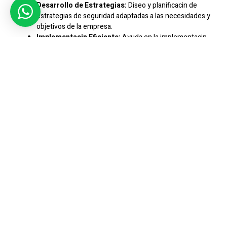
Desarrollo de Estrategias:
Diseo y planificacin de
estrategias de seguridad adaptadas a las necesidades y
objetivos de la empresa.
Implementacin Eficiente:
Ayuda en la implementacin
efectiva de medidas de seguridad y tecnologas
avanzadas.
Optimizacin de Recursos:
Asesoramiento para
optimizar el uso de recursos humanos y tecnolgicos en
materia de seguridad.
Capacitacin Especializada:
Entrenamiento y
capacitacin personalizada para empleados en temas de
seguridad y prevencin de riesgos.
Respuesta a Emergencias:
Desarrollo de planes de
contingencia y respuesta rpida ante situaciones de
emergencia.
Cumplimiento Normativo:
Aseguramiento de que la
empresa cumpla con las regulaciones y estndares de
seguridad vigentes.
Mejora Continua:
Evaluacin peridica y actualizacin de
estrategias para adaptarse a nuevos riesgos y
amenazas.